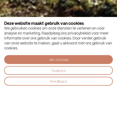
Deze website maakt gebruik van cookies
We gebruiken cookies om onze diensten te verlenen en voor
analyse en marketing. Raadpleeg ons privacybeleid voor meer
informatie over ons gebruik van cookies. Door verder gebruik
van onze website te maken, gaat u akkoord met ons gebruik van
cookies.
Alles toestaan
Levensloopbestendige huurappartementen
Weigeren
De bestaande villa biedt straks plek voor negen
appartementen. De historische en kenmerkende
Instellingen
uitstraling van de villa blijft daarbij zo veel mogelijk
behouden. Naast de villa komen nog eens 38
huurappartementen in een gebouw van vijf
bouwlagen. Alle woningen zijn levensloopbestendig
en zijn voorzien van een moderne keuken en luxe
badkamer. De doelgroep bestaat uit mensen van 55
jaar en ouder.