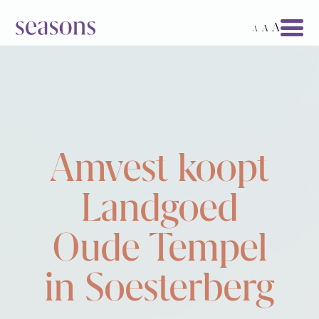
A
A
A
Amvest koopt
Landgoed
Oude Tempel
in Soesterberg