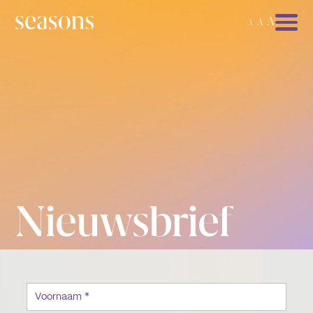
A
A
A
Nieuwsbrief
Voornaam *