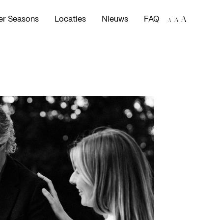
A
A
er Seasons
Locaties
Nieuws
FAQ
A